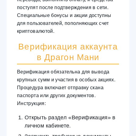
поступят после подтверждения в сети.
Специальные бонусы и акции доступны
для пользователей, пополняющих счет
криптовалютой.
Верификация аккаунта
в Драгон Мани
Верификация обязательна для вывода
крупных сумм и участия в особых акциях.
Процедура включает отправку скана
паспорта или других документов.
Инструкция:
Открыть раздел «Верификация» в
личном кабинете.