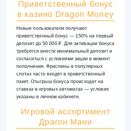
Приветственный бонус
в казино Dragon Money
Новые пользователи получают
приветственный бонус — 150% на первый
депозит до 50 000 ₽. Для активации бонуса
требуется внести минимальный депозит и
согласиться с условиями акции в момент
пополнения. Фриспины в популярных
слотах часто входят в приветственный
пакет. Отыгрыш бонуса происходит на
ставках в игровых автоматах — условия
указаны в личном кабинете.
Игровой ассортимент
Драгон Мани