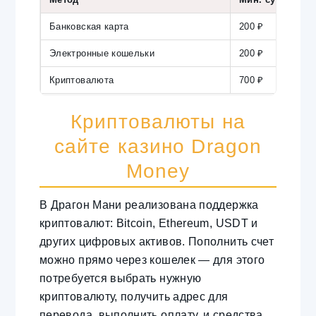
Банковская карта
200 ₽
Электронные кошельки
200 ₽
Криптовалюта
700 ₽
Криптовалюты на
сайте казино Dragon
Money
В Драгон Мани реализована поддержка
криптовалют: Bitcoin, Ethereum, USDT и
других цифровых активов. Пополнить счет
можно прямо через кошелек — для этого
потребуется выбрать нужную
криптовалюту, получить адрес для
перевода, выполнить оплату, и средства