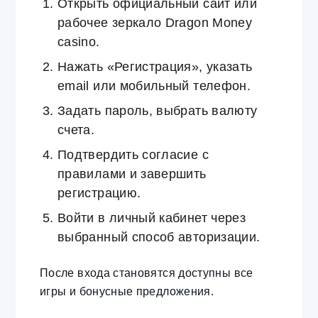
Открыть официальный сайт или
рабочее зеркало Dragon Money
casino.
Нажать «Регистрация», указать
email или мобильный телефон.
Задать пароль, выбрать валюту
счета.
Подтвердить согласие с
правилами и завершить
регистрацию.
Войти в личный кабинет через
выбранный способ авторизации.
После входа становятся доступны все
игры и бонусные предложения.