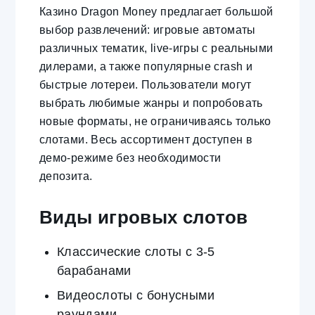
Казино Dragon Money предлагает большой
выбор развлечений: игровые автоматы
различных тематик, live-игры с реальными
дилерами, а также популярные crash и
быстрые лотереи. Пользователи могут
выбрать любимые жанры и попробовать
новые форматы, не ограничиваясь только
слотами. Весь ассортимент доступен в
демо-режиме без необходимости
депозита.
Виды игровых слотов
Классические слоты с 3-5
барабанами
Видеослоты с бонусными
раундами